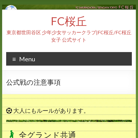
Skip
to
FC桜丘
content
東京都世田谷区 少年少女サッカークラブ|FC桜丘/FC桜丘
女子 公式サイト
Menu
公式戦の注意事項
大人にもルールがあります。
全グランド共通